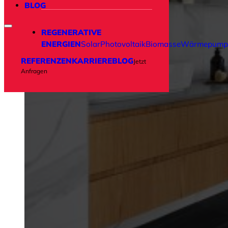
BLOG
REGENERATIVE
ENERGIEN
Solar
Photovoltaik
Biomasse
Wärmepump
REFERENZEN
KARRIERE
BLOG
Jetzt
Anfragen