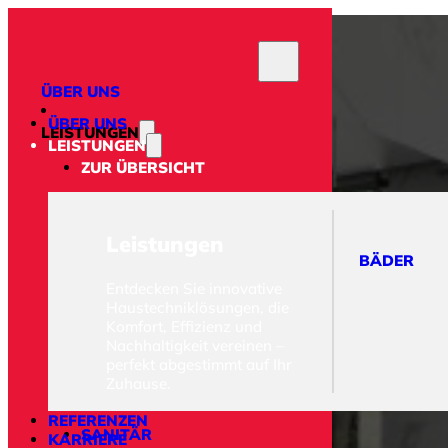
ÜBER UNS
ÜBER UNS
LEISTUNGEN
LEISTUNGEN
ZUR ÜBERSICHT
Leistungen
BÄDER
BÄDER
Entdecken Sie innovative
Haustechniklösungen, die
HEIZUNG
Klassische
Komfort, Effizienz und
Heizsysteme &
Nachhaltigkeit vereinen –
Hybridlösungen
Biomasse
Wärmepumpe
perfekt abgestimmt auf Ihr
Zuhause.
REFERENZEN
SANITÄR
KARRIERE