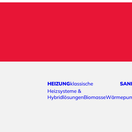
HEIZUNG
Klassische
SAN
Heizsysteme &
Hybridlösungen
Biomasse
Wärmepu
sungen
Biomasse
Wärmepumpe