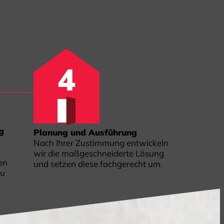
g
Planung und Ausführung
Nach Ihrer Zustimmung entwickeln
wir die maßgeschneiderte Lösung
en
und setzen diese fachgerecht um.
zu