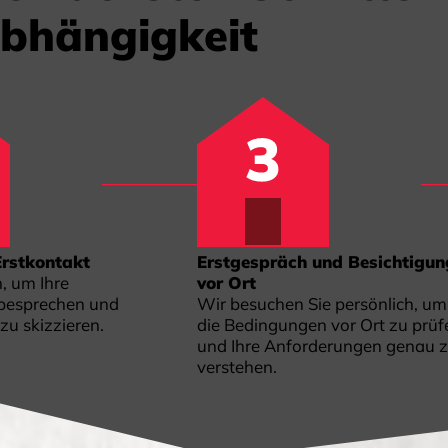
abhängigkeit
Erstkontakt
Erstgespräch und Besichtigun
n, um Ihre
vor Ort
 besprechen und
Wir besuchen Sie persönlich, um
zu skizzieren.
die Bedingungen vor Ort zu prüf
und Ihre Anforderungen genau 
verstehen.