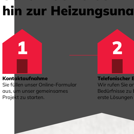
hin zur Heizungsun
Kontaktaufnahme
Telefonischer 
Sie füllen unser Online-Formular
Wir rufen Sie a
aus, um unser gemeinsames
Bedürfnisse zu
Projekt zu starten.
erste Lösungen 