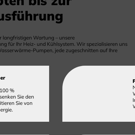
ten bis zur
Ausführung
r langfristigen Wartung – unsere
für Ihr Heiz- und Kühlsystem. Wir spezialisieren uns
Wasserwärme-Pumpen, jede zugeschnitten auf Ihre
ser
100 %
 senken Sie den
I
tieren Sie von
W
ergie.