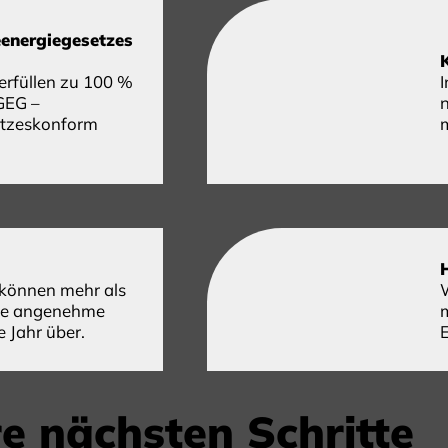
energiegesetzes
füllen zu 100 %
GEG –
etzeskonform
önnen mehr als
Sie angenehme
 Jahr über.
re nächsten Schritte