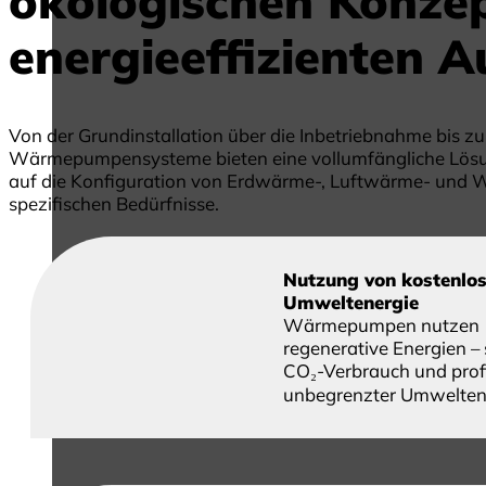
ökologischen Konzep
energieeffizienten 
Von der Grundinstallation über die Inbetriebnahme bis zu
Wärmepumpensysteme bieten eine vollumfängliche Lösung 
auf die Konfiguration von Erdwärme-, Luftwärme- und 
spezifischen Bedürfnisse.
Nutzung von kostenlo
Umweltenergie
Wärmepumpen nutzen 
regenerative Energien –
CO₂-Verbrauch und profi
unbegrenzter Umwelten