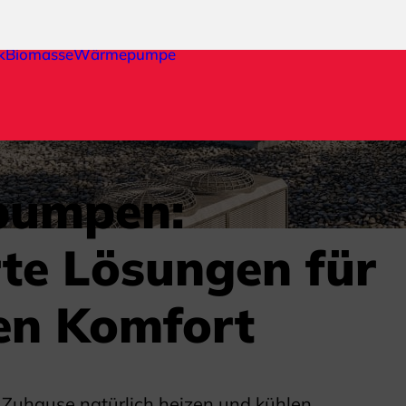
k
Biomasse
Wärmepumpe
umpen:
te Lösungen für
en Komfort
 Zuhause natürlich heizen und kühlen