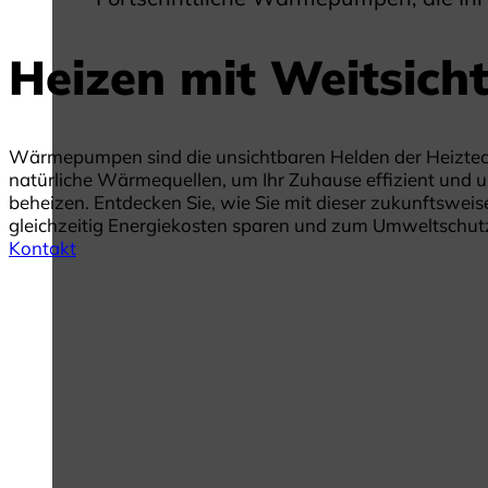
Heizen mit Weitsich
Wärmepumpen sind die unsichtbaren Helden der Heiztech
natürliche Wärmequellen, um Ihr Zuhause effizient und 
beheizen. Entdecken Sie, wie Sie mit dieser zukunftswei
gleichzeitig Energiekosten sparen und zum Umweltschut
Kontakt