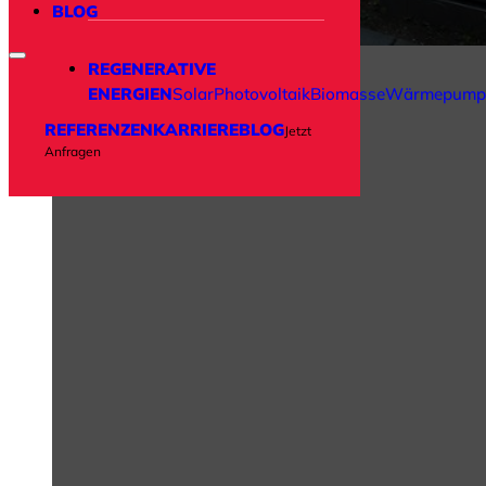
BLOG
REGENERATIVE
ENERGIEN
Solar
Photovoltaik
Biomasse
Wärmepump
REFERENZEN
KARRIERE
BLOG
Jetzt
Anfragen