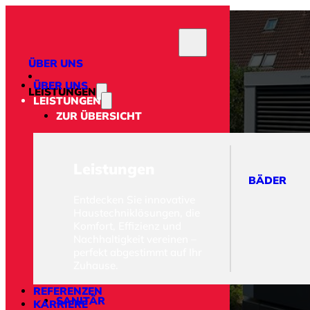
ÜBER UNS
ÜBER UNS
LEISTUNGEN
LEISTUNGEN
ZUR ÜBERSICHT
Leistungen
BÄDER
BÄDER
Entdecken Sie innovative
Haustechniklösungen, die
HEIZUNG
Klassische
Komfort, Effizienz und
Heizsysteme &
Nachhaltigkeit vereinen –
Hybridlösungen
Biomasse
Wärmepumpe
perfekt abgestimmt auf Ihr
Zuhause.
REFERENZEN
SANITÄR
KARRIERE